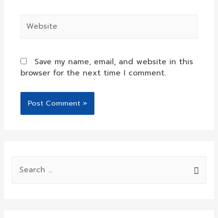
Website
Save my name, email, and website in this
browser for the next time I comment.
S
e
a
r