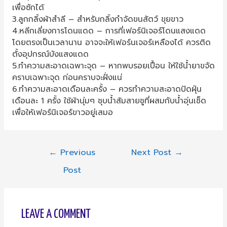
เพื่อซักได้
3.ลูกกลิ้งผ้าสำลี – สำหรับกลิ้งกำจัดขนสัตว์ ขุยขาว
4.หลีกเลี่ยงการโดนแดด – การที่เฟอร์นิเจอร์โดนแสงแดด
โดยตรงเป็นเวลานาน อาจจะให้เฟอร์นเจอร์เหลืองได้ ควรติด
ตั้งอุปกรณ์บังแสงแดด
5.ทำความสะอาดเฉพาะจุด – หากพบรอยเปื้อน ให้ใช้น้ำยาขจัด
คราบเฉพาะจุด ก่อนคราบจะฝั่งแน่
6.ทำความสะอาดเดือนละครั้ง – ควรทำความสะอาดปัดฝุ่น
เดือนละ 1 ครั้ง ใช้ผ้านุ่มๆ ชุบน้ำส้มสายชูที่ผสมกับน้ำอุ่นเช็ด
เพื่อให้เฟอร์นิเจอร์ขาวอยู่เสมอ
POST
←
Previous
Next Post
→
Post
NAVIGATION
LEAVE A COMMENT