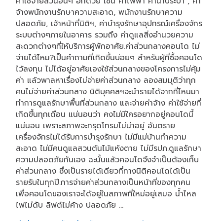
ค่าใช้จ่ายส่วนอื่นๆ อีกด้วย เช่น ค่าไฟฟ้า ค่าน้ำประปา , ค่า
จ้างพนักงานรักษาความสะอาด, พนักงานรักษาความ
ปลอดภัย, เจ้าหน้าที่นิติฯ, ค่าบำรุงรักษาอุปกรณ์เครื่องจักร
ระบบต่างๆภายในอาคาร รวมถึง ค่าดูแลสิ่งอำนวยความ
สะดวกต่างๆที่ให้บริการผู้พักอาศัย.ค่าส่วนกลางคอนโด ไม่
จ่ายได้ไหม?เป็นคำถามที่เกิดขึ้นบ่อยๆ สำหรับผู้ที่ซื้อคอนโด
ไว้ลงทุน ไม่ได้อยู่อาศัยเองใช้ส่วนกลางของโครงการไม่คุ้ม
ค่า แล้วพาลหาเรื่องไม่จ่ายค่าส่วนกลาง ลองสมมุติว่าทุก
คนไม่จ่ายค่าส่วนกลาง นิติบุคคลฯจะนำรายได้จากที่ไหนมา
ทำการดูแลรักษาพื้นที่ส่วนกลาง และจ่ายค่าจ้าง ค่าใช้จ่ายที่
เกิดขึ้นทุกเดือน แน่นอนว่า คงไม่มีใครอยากอยู่คอนโดนี้
แน่นอน เพราะสภาพจะทรุดโทรมไม่น่าอยู่ อันตราย
เครื่องจักรไม่ได้รับการบำรุงรักษา ไม่มีแม่บ้านทำความ
สะอาด ไม่มีคนดูแลสวนต้นไม้แห้งตาย ไม่มีรปภ.ดูแลรักษา
ความปลอดภัยกันเอง ฉะนั้นแล้วคอนโดจึงจำเป็นต้องเก็บ
ค่าส่วนกลาง ซึ่งเป็นรายได้เดียวที่ทางนิติคอนโดได้เป็น
รายรับในทุกปี.การจ่ายค่าส่วนกลางเป็นหน้าที่ของทุกคน
เพื่อคอนโดของเราจะได้อยู่ในสภาพที่ใหม่อยู่เสมอ น้ำไหล
ไฟไม่ดับ ลิฟต์ไม่ค้าง ปลอดภัย …